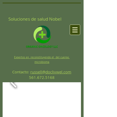
Soluciones de salud Nobel
Expertos en reconstituyendo el del cuerpo
microbioma
Contacto:
russell@doclivwel.com
561.672.5168