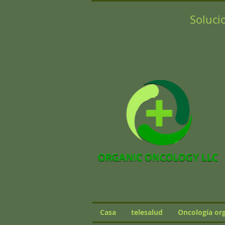
Soluci
Casa
telesalud
Oncología or