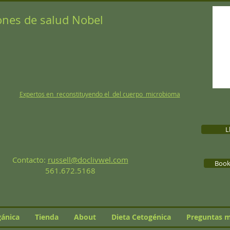
ones de salud Nobel
Expertos en reconstituyendo el del cuerpo microbioma
L
Contacto:
russell@doclivwel.com
Book 
561.672.5168
gánica
Tienda
About
Dieta Cetogénica
Preguntas m